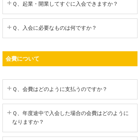
Ｑ、起業・開業してすぐに入会できますか？
得られれば、その月より会員としてサービスを受け
ていただくことが可能です。
Ａ、起業の準備の段階からでも入会していただくこ
Ｑ、入会に必要なものは何ですか？
とが可能です。
Ａ、申請用紙等はこちらで準備し、必要事項をご記
入いただきます。会費を口座振替にしていただく場
会費について
合は口座情報とお届印が必要となります。
Ｑ、会費はどのように支払うのですか？
Ａ、基本的には、ご指定のお口座から年2回（前期4
Ｑ、年度途中で入会した場合の会費はどのように
月27日、後期10月27日、休日の場合は翌営業日）口
なりますか？
座振替させていただきます。口座振替を希望されな
い方は、年2回請求書を送付させていただきます。
Ａ、入会いただいた月から会費が発生しますので、