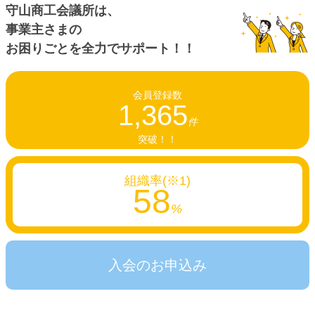
守山商工会議所は、
事業主さまの
お困りごとを全力でサポート！！
会員登録数
1,365
件
突破！！
組織率(※1)
58
%
入会のお申込み