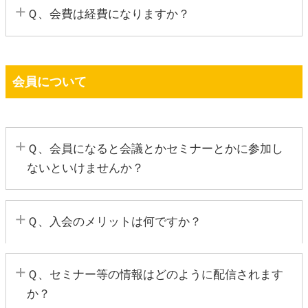
Ｑ、会費は経費になりますか？
月割り計算させていただきます。
Ａ、全額経費に算入できます。「諸会費」の科目が
あれば諸会費へ、個人事業主などは「租税公課」へ
会員について
経費として仕訳をして下さい。※会費は、消費税法
上、不課税仕入に該当します。
Ｑ、会員になると会議とかセミナーとかに参加し
ないといけませんか？
Ａ、参加を強制するものは一切ございません。ご自
Ｑ、入会のメリットは何ですか？
身に合ったセミナーや催事等がございましたらご参
加いただければ結構です。望んでいないにもかかわ
Ａ、事業に関するお困りごとに対し解決に向かうよ
らず、参加を強要することや、役を割当てられるこ
Ｑ、セミナー等の情報はどのように配信されます
う全力でご対応いたします。何でもご相談いただ
とはございません。
か？
き、安心して事業を営んでいただくためのパートナ