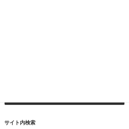
「労働災害の防止 熱中対策2022」オンラインセミナー
2022年5月16日
次の記事
商業・サービス・観光理財部会 合同総会開催について
2022年5月16日
サイト内検索