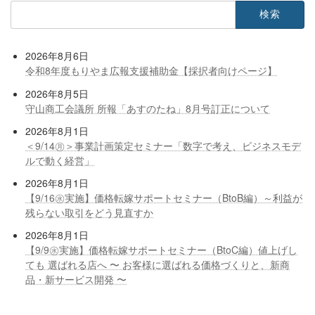
検
索:
2026年8月6日
令和8年度もりやま広報支援補助金【採択者向けページ】
2026年8月5日
守山商工会議所 所報「あすのたね」8月号訂正について
2026年8月1日
＜9/14㊊＞事業計画策定セミナー「数字で考え、ビジネスモデ
ルで動く経営」
2026年8月1日
【9/16㊌実施】価格転嫁サポートセミナー（BtoB編）～利益が
残らない取引をどう見直すか
2026年8月1日
【9/9㊌実施】価格転嫁サポートセミナー（BtoC編）値上げし
ても 選ばれる店へ 〜 お客様に選ばれる価格づくりと、新商
品・新サービス開発 〜