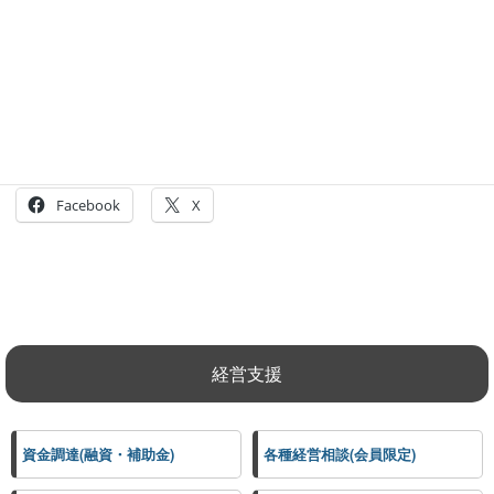
・当会議所非会員事業所で、特定商工業者負担金を当会議所
へお支払いいただいている事業所につきましては、割引非適
用となります。
共有:
Facebook
X
経営支援
資金調達(融資・補助金)
各種経営相談(会員限定)