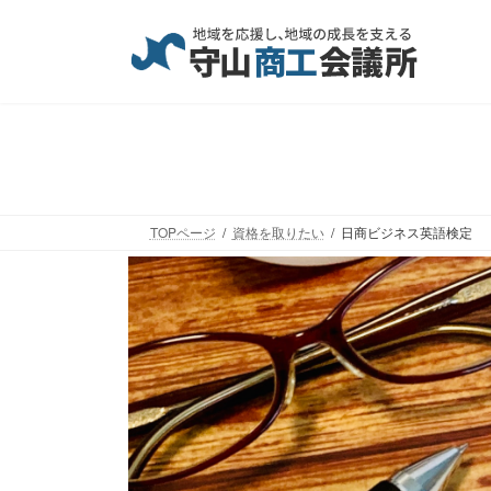
コ
ナ
ン
ビ
テ
ゲ
ン
ー
ツ
シ
へ
ョ
ス
ン
キ
に
ッ
移
TOPページ
資格を取りたい
日商ビジネス英語検定
プ
動