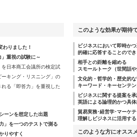
このような効果が期待
ビジネスにおいて即時かつ
変わりました！
的確に応答することのでき
力」重視の試験に～
相手との距離を縮める
式」を日本商工会議所の検定試
スモールトーク（世間話や
ピーキング・リスニング」の
文化的・哲学的・歴史的な
キーワード・キーセンテン
される「即答力」を重視した
ビジネスに関する提案を承
英語による論理的かつ具体
貿易実務･経営学･マーケ
シーンを想定した出題
理解しビジネスに活用する
力」を一つのテストで測る
このような方にオスス
かりやすく