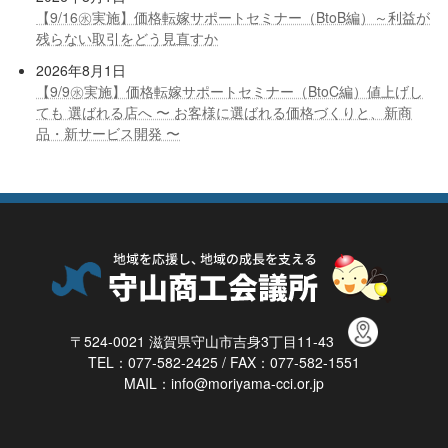
【9/16㊌実施】価格転嫁サポートセミナー（BtoB編）～利益が
残らない取引をどう見直すか
2026年8月1日
【9/9㊌実施】価格転嫁サポートセミナー（BtoC編）値上げし
ても 選ばれる店へ 〜 お客様に選ばれる価格づくりと、新商
品・新サービス開発 〜
〒524-0021 滋賀県守山市吉身3丁目11-43
TEL：077-582-2425 / FAX：077-582-1551
MAIL：info@moriyama-cci.or.jp