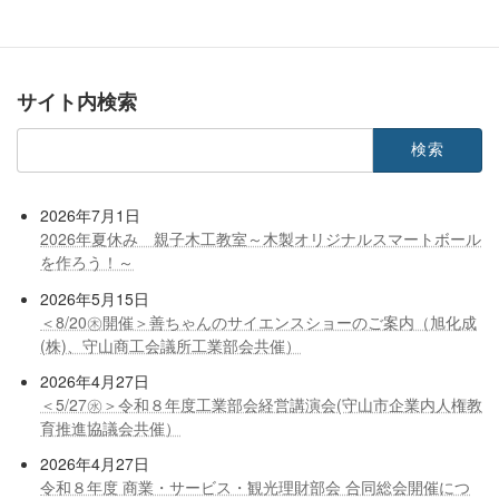
＜6/4㈫開催＞工業部会主催 経営講演会「社会課題をビジネスで解決する」～食品ロス削減に取組む連続起業家の挑戦～
2024年4月30日
サイト内検索
検
索:
2026年7月1日
2026年夏休み 親子木工教室～木製オリジナルスマートボール
を作ろう！～
2026年5月15日
＜8/20㊍開催＞善ちゃんのサイエンスショーのご案内（旭化成
(株)、守山商工会議所工業部会共催）
2026年4月27日
＜5/27㊌＞令和８年度工業部会経営講演会(守山市企業内人権教
育推進協議会共催）
2026年4月27日
令和８年度 商業・サービス・観光理財部会 合同総会開催につ