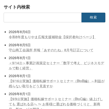
サイト内検索
検
索:
2026年8月6日
令和8年度もりやま広報支援補助金【採択者向けページ】
2026年8月5日
守山商工会議所 所報「あすのたね」8月号訂正について
2026年8月1日
＜9/14㊊＞事業計画策定セミナー「数字で考え、ビジネスモデ
ルで動く経営」
2026年8月1日
【9/16㊌実施】価格転嫁サポートセミナー（BtoB編）～利益が
残らない取引をどう見直すか
2026年8月1日
【9/9㊌実施】価格転嫁サポートセミナー（BtoC編）値上げし
ても 選ばれる店へ 〜 お客様に選ばれる価格づくりと、新商