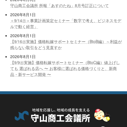
守山商工会議所 所報「あすのたね」8月号訂正について
2026年8月1日
＜9/14㊊＞事業計画策定セミナー「数字で考え、ビジネスモデ
ルで動く経営」
2026年8月1日
【9/16㊌実施】価格転嫁サポートセミナー（BtoB編）～利益が
残らない取引をどう見直すか
2026年8月1日
【9/9㊌実施】価格転嫁サポートセミナー（BtoC編）値上げし
ても 選ばれる店へ 〜 お客様に選ばれる価格づくりと、新商
品・新サービス開発 〜