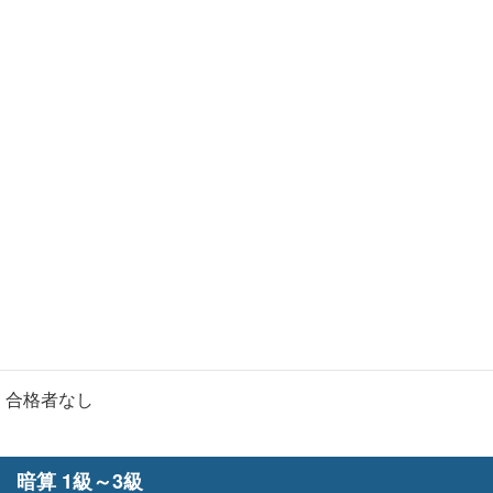
験」の合格者・昇段者受験番号は下記のとおりです。
段位認定試験の種目別の段位につきましては、郵送をさせて
いただく成績表にてご確認ください。
珠算 1級～3級
2002
3001 3003
珠算 4級～6級
合格者なし
暗算 1級～3級