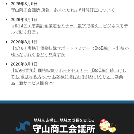
2026年8月5日
守山商工会議所 所報「あすのたね」8月号訂正について
2026年8月1日
＜9/14㊊＞事業計画策定セミナー「数字で考え、ビジネスモデ
ルで動く経営」
2026年8月1日
【9/16㊌実施】価格転嫁サポートセミナー（BtoB編）～利益が
残らない取引をどう見直すか
2026年8月1日
【9/9㊌実施】価格転嫁サポートセミナー（BtoC編）値上げし
ても 選ばれる店へ 〜 お客様に選ばれる価格づくりと、新商
品・新サービス開発 〜