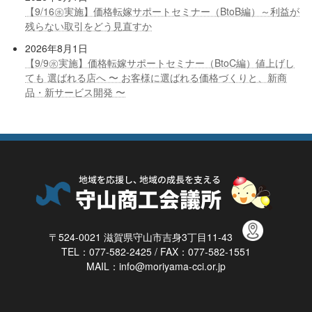
【9/16㊌実施】価格転嫁サポートセミナー（BtoB編）～利益が
残らない取引をどう見直すか
2026年8月1日
【9/9㊌実施】価格転嫁サポートセミナー（BtoC編）値上げし
ても 選ばれる店へ 〜 お客様に選ばれる価格づくりと、新商
品・新サービス開発 〜
〒524-0021 滋賀県守山市吉身3丁目11-43
TEL：077-582-2425 / FAX：077-582-1551
MAIL：info@moriyama-cci.or.jp