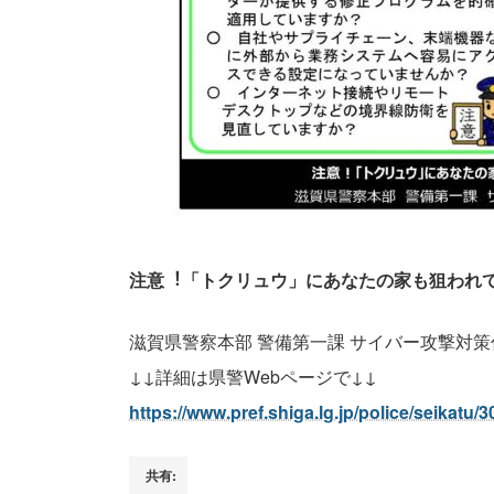
注意︕「トクリュウ」にあなたの家も狙われ
滋賀県警察本部 警備第一課 サイバー攻撃対策係 0
↓↓詳細は県警Webページで↓↓
https://www.pref.shiga.lg.jp/police/seikatu/
共有: