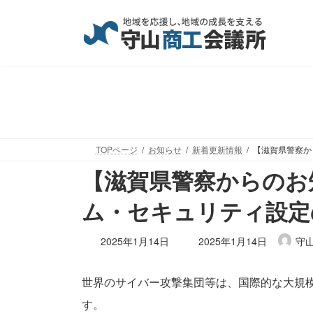
コ
ナ
ン
ビ
テ
ゲ
ン
ー
ツ
シ
へ
ョ
ス
ン
キ
に
ッ
移
TOPページ
お知らせ
新着更新情報
【滋賀県警察か
プ
動
【滋賀県警察からのお
ム・セキュリティ設定
最
2025年1月14日
2025年1月14日
守
終
更
世界のサイバー攻撃集団等は、国際的な大規
新
日
す。
時