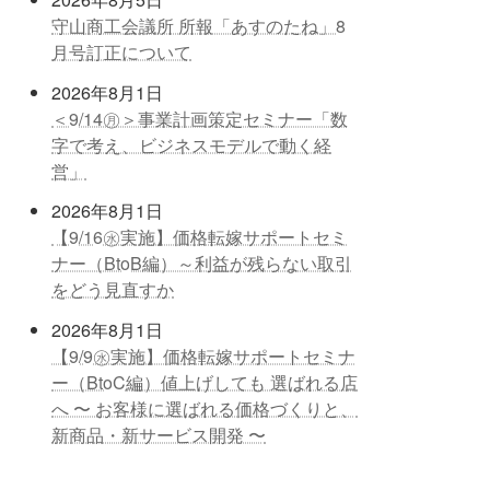
守山商工会議所 所報「あすのたね」8
月号訂正について
2026年8月1日
＜9/14㊊＞事業計画策定セミナー「数
字で考え、ビジネスモデルで動く経
営」
2026年8月1日
【9/16㊌実施】価格転嫁サポートセミ
ナー（BtoB編）～利益が残らない取引
をどう見直すか
2026年8月1日
【9/9㊌実施】価格転嫁サポートセミナ
ー（BtoC編）値上げしても 選ばれる店
へ 〜 お客様に選ばれる価格づくりと、
新商品・新サービス開発 〜