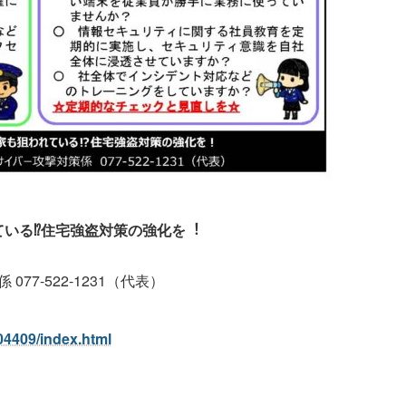
ている⁉住宅強盗対策の強化を︕
77-522-1231（代表）
304409/index.html