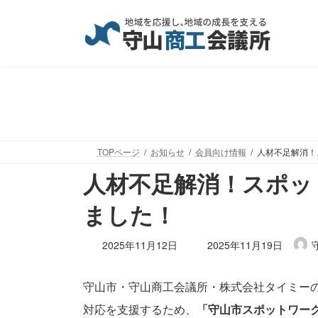
コ
ナ
ン
ビ
テ
ゲ
ン
ー
ツ
シ
へ
ョ
ス
ン
キ
に
ッ
移
TOPページ
お知らせ
会員向け情報
人材不足解消！
プ
動
人材不足解消！スポッ
ました！
最
2025年11月12日
2025年11月19日
終
更
守山市・守山商工会議所・株式会社タイミー
新
日
対応を支援するため、
「守山市スポットワー
時