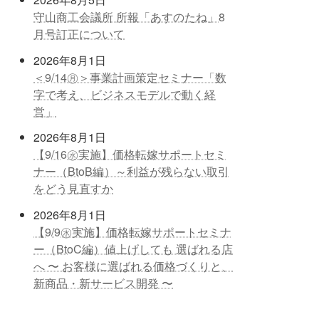
守山商工会議所 所報「あすのたね」8
月号訂正について
2026年8月1日
＜9/14㊊＞事業計画策定セミナー「数
字で考え、ビジネスモデルで動く経
営」
2026年8月1日
【9/16㊌実施】価格転嫁サポートセミ
ナー（BtoB編）～利益が残らない取引
をどう見直すか
2026年8月1日
【9/9㊌実施】価格転嫁サポートセミナ
ー（BtoC編）値上げしても 選ばれる店
へ 〜 お客様に選ばれる価格づくりと、
新商品・新サービス開発 〜